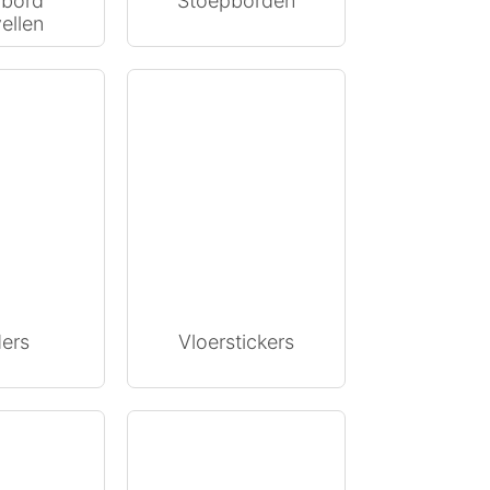
pbord
Stoepborden
ellen
ders
Vloerstickers