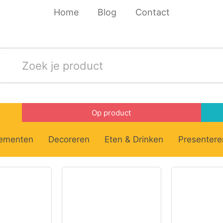
Home
Blog
Contact
Op product
ementen
Decoreren
Eten & Drinken
Presentere