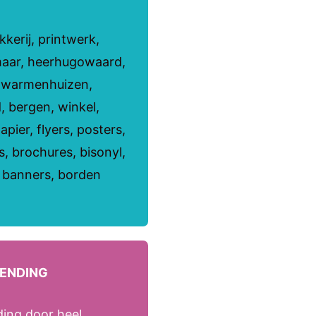
kerij, printwerk,
maar, heerhugowaard,
, warmenhuizen,
, bergen, winkel,
apier, flyers, posters,
rs, brochures, bisonyl,
, banners, borden
ZENDING
ding door heel