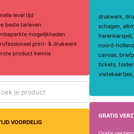
nelle levertijd
drukwerk, druk
e beste tarieven
schagen, alk
nbeperkte mogelijkheden
harenkarspel
rofessioneel print- & drukwerk
noord-holland
rote product kennis
canvas, briefp
tickets, folde
visitekaartjes
GRATIS VER
TIJD VOORDELIG
Gratis verzen