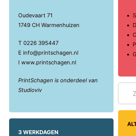
Oudevaart 71
S
1749 CH Warmenhuizen
D
O
T 0226 395447
P
E info@printschagen.nl
G
I www.printschagen.nl
PrintSchagen is onderdeel van
Studioviv
AL
3 WERKDAGEN