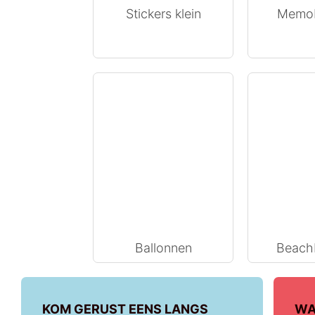
Stickers klein
Memob
Ballonnen
Beach
KOM GERUST EENS LANGS
WA