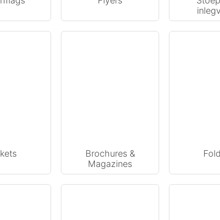
hflags
Flyers
Stoe
inlegv
kets
Brochures &
Fol
Magazines