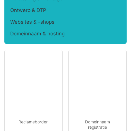
Ontwerp & DTP
Websites & -shops
Domeinnaam & hosting
Reclameborden
Domeinnaam
registratie