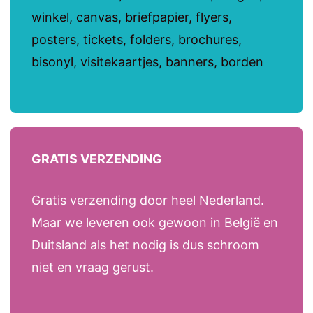
winkel, canvas, briefpapier, flyers,
posters, tickets, folders, brochures,
bisonyl, visitekaartjes, banners, borden
GRATIS VERZENDING
Gratis verzending door heel Nederland.
Maar we leveren ook gewoon in België en
Duitsland als het nodig is dus schroom
niet en vraag gerust.