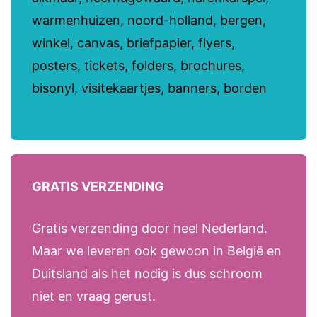
warmenhuizen, noord-holland, bergen,
winkel, canvas, briefpapier, flyers,
posters, tickets, folders, brochures,
bisonyl, visitekaartjes, banners, borden
GRATIS VERZENDING
Gratis verzending door heel Nederland.
Maar we leveren ook gewoon in België en
Duitsland als het nodig is dus schroom
niet en vraag gerust.