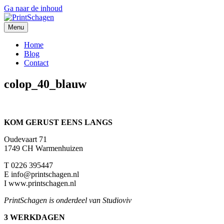
Ga naar de inhoud
Menu
Home
Blog
Contact
colop_40_blauw
KOM GERUST EENS LANGS
Oudevaart 71
1749 CH Warmenhuizen
T 0226 395447
E info@printschagen.nl
I www.printschagen.nl
PrintSchagen is onderdeel van Studioviv
3 WERKDAGEN