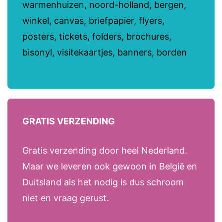
warmenhuizen, noord-holland, bergen,
winkel, canvas, briefpapier, flyers,
posters, tickets, folders, brochures,
bisonyl, visitekaartjes, banners, borden
GRATIS VERZENDING
Gratis verzending door heel Nederland.
Maar we leveren ook gewoon in België en
Duitsland als het nodig is dus schroom
niet en vraag gerust.