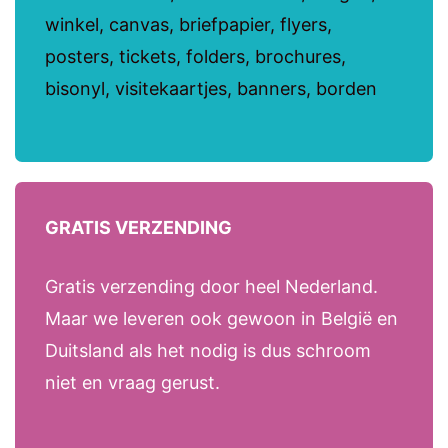
winkel, canvas, briefpapier, flyers,
posters, tickets, folders, brochures,
bisonyl, visitekaartjes, banners, borden
GRATIS VERZENDING
Gratis verzending door heel Nederland.
Maar we leveren ook gewoon in België en
Duitsland als het nodig is dus schroom
niet en vraag gerust.