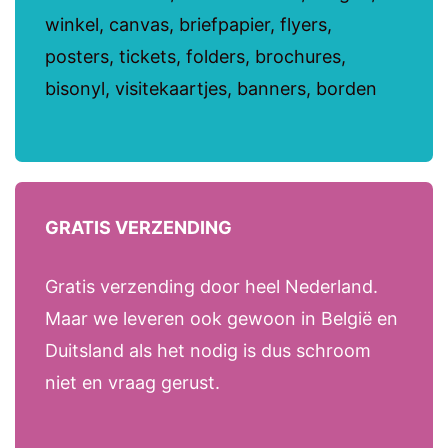
winkel, canvas, briefpapier, flyers,
posters, tickets, folders, brochures,
bisonyl, visitekaartjes, banners, borden
GRATIS VERZENDING
Gratis verzending door heel Nederland.
Maar we leveren ook gewoon in België en
Duitsland als het nodig is dus schroom
niet en vraag gerust.