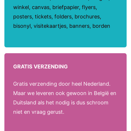
winkel, canvas, briefpapier, flyers,
posters, tickets, folders, brochures,
bisonyl, visitekaartjes, banners, borden
GRATIS VERZENDING
Gratis verzending door heel Nederland.
Maar we leveren ook gewoon in België en
Duitsland als het nodig is dus schroom
niet en vraag gerust.