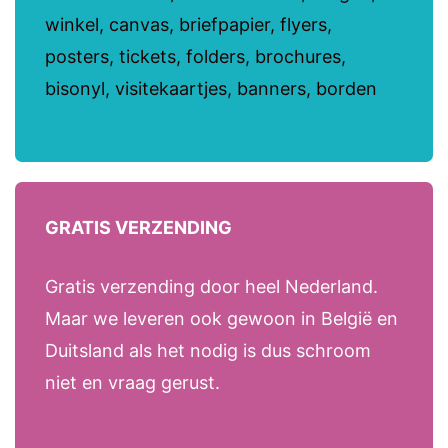
winkel, canvas, briefpapier, flyers,
posters, tickets, folders, brochures,
bisonyl, visitekaartjes, banners, borden
GRATIS VERZENDING
Gratis verzending door heel Nederland.
Maar we leveren ook gewoon in België en
Duitsland als het nodig is dus schroom
niet en vraag gerust.