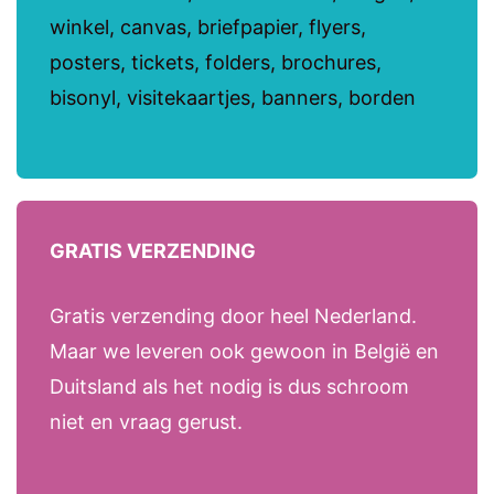
winkel, canvas, briefpapier, flyers,
posters, tickets, folders, brochures,
bisonyl, visitekaartjes, banners, borden
GRATIS VERZENDING
Gratis verzending door heel Nederland.
Maar we leveren ook gewoon in België en
Duitsland als het nodig is dus schroom
niet en vraag gerust.