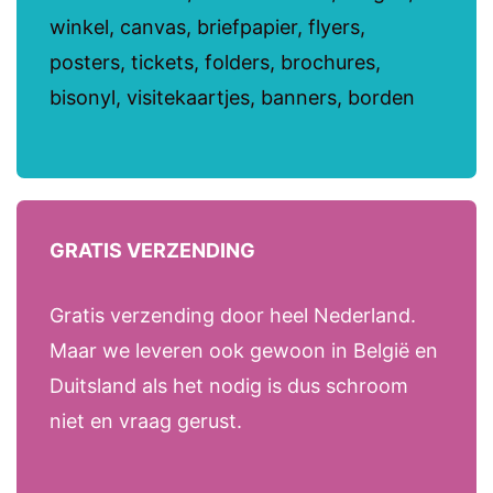
winkel, canvas, briefpapier, flyers,
posters, tickets, folders, brochures,
bisonyl, visitekaartjes, banners, borden
GRATIS VERZENDING
Gratis verzending door heel Nederland.
Maar we leveren ook gewoon in België en
Duitsland als het nodig is dus schroom
niet en vraag gerust.