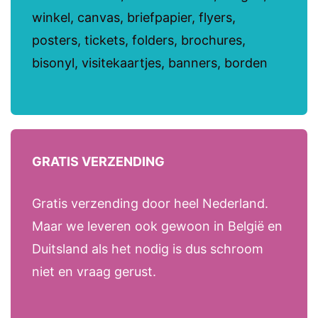
winkel, canvas, briefpapier, flyers,
posters, tickets, folders, brochures,
bisonyl, visitekaartjes, banners, borden
GRATIS VERZENDING
Gratis verzending door heel Nederland.
Maar we leveren ook gewoon in België en
Duitsland als het nodig is dus schroom
niet en vraag gerust.