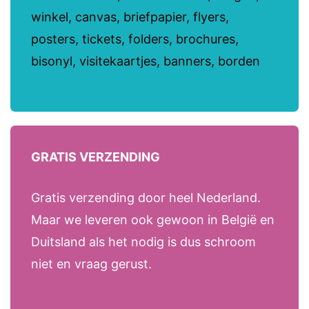
winkel, canvas, briefpapier, flyers,
posters, tickets, folders, brochures,
bisonyl, visitekaartjes, banners, borden
GRATIS VERZENDING
Gratis verzending door heel Nederland.
Maar we leveren ook gewoon in België en
Duitsland als het nodig is dus schroom
niet en vraag gerust.