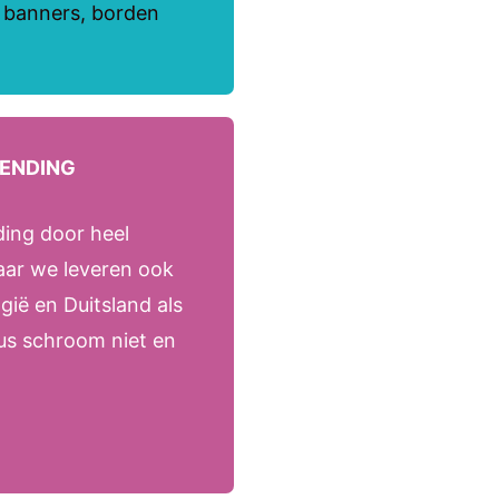
, banners, borden
ZENDING
ding door heel
aar we leveren ook
gië en Duitsland als
dus schroom niet en