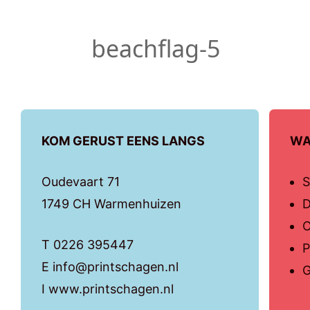
beachflag-5
KOM GERUST EENS LANGS
WA
Oudevaart 71
S
1749 CH Warmenhuizen
D
O
T 0226 395447
P
E info@printschagen.nl
G
I www.printschagen.nl