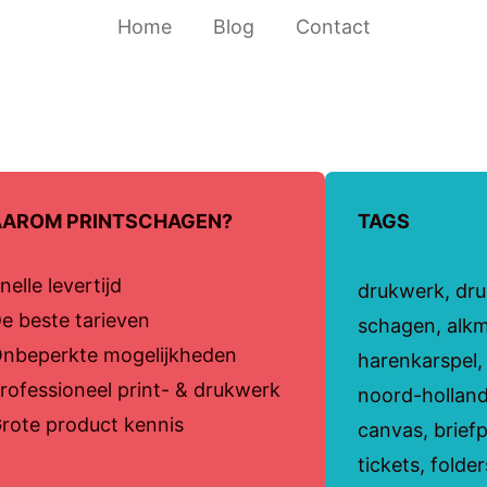
Home
Blog
Contact
AROM PRINTSCHAGEN?
TAGS
nelle levertijd
drukwerk, druk
e beste tarieven
schagen, alk
nbeperkte mogelijkheden
harenkarspel
rofessioneel print- & drukwerk
noord-holland
rote product kennis
canvas, briefp
tickets, folde