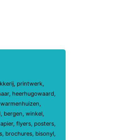
kerij, printwerk,
maar, heerhugowaard,
, warmenhuizen,
, bergen, winkel,
apier, flyers, posters,
rs, brochures, bisonyl,