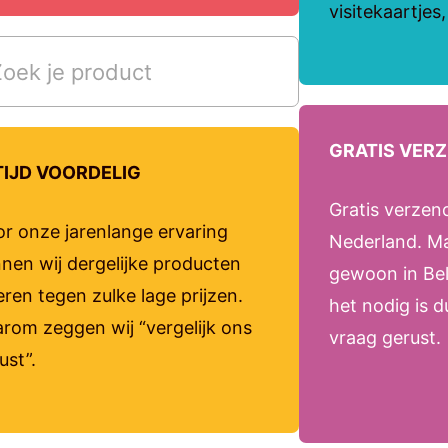
visitekaartjes
GRATIS VER
TIJD VOORDELIG
Gratis verzen
r onze jarenlange ervaring
Nederland. M
nen wij dergelijke producten
gewoon in Bel
eren tegen zulke lage prijzen.
het nodig is 
rom zeggen wij “vergelijk ons
vraag gerust.
ust”.