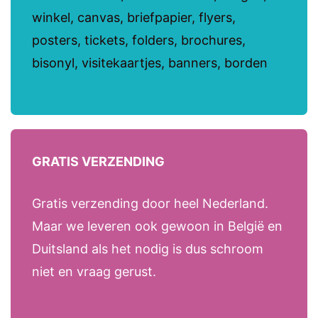
winkel, canvas, briefpapier, flyers,
posters, tickets, folders, brochures,
bisonyl, visitekaartjes, banners, borden
GRATIS VERZENDING
Gratis verzending door heel Nederland.
Maar we leveren ook gewoon in België en
Duitsland als het nodig is dus schroom
niet en vraag gerust.