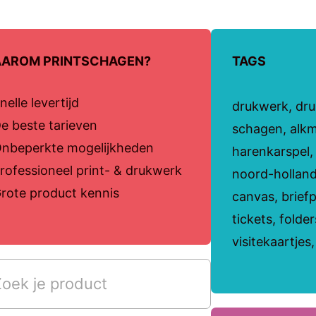
AROM PRINTSCHAGEN?
TAGS
nelle levertijd
drukwerk, druk
e beste tarieven
schagen, alk
nbeperkte mogelijkheden
harenkarspel
rofessioneel print- & drukwerk
noord-holland
rote product kennis
canvas, briefp
tickets, folde
visitekaartjes