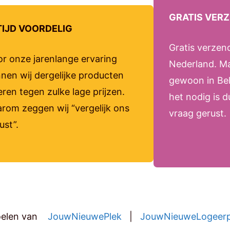
GRATIS VER
TIJD VOORDELIG
Gratis verzen
r onze jarenlange ervaring
Nederland. M
nen wij dergelijke producten
gewoon in Bel
eren tegen zulke lage prijzen.
het nodig is 
rom zeggen wij “vergelijk ons
vraag gerust.
ust”.
doelen van
JouwNieuwePlek
|
JouwNieuweLogeerp