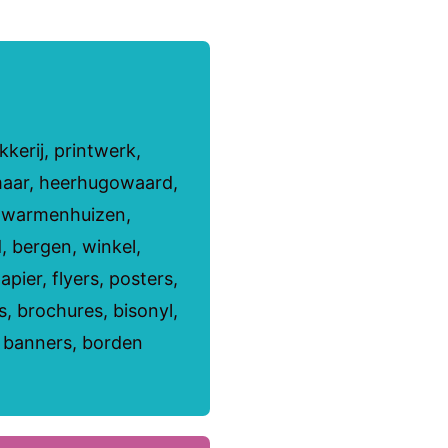
kerij, printwerk,
maar, heerhugowaard,
, warmenhuizen,
, bergen, winkel,
apier, flyers, posters,
rs, brochures, bisonyl,
, banners, borden