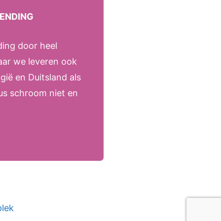
ZENDING
ding door heel
aar we leveren ook
gië en Duitsland als
dus schroom niet en
lek