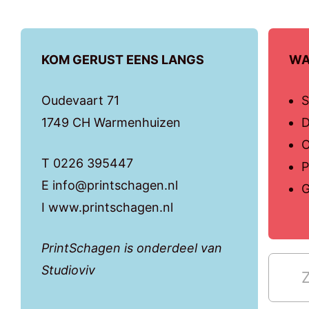
KOM GERUST EENS LANGS
WA
Oudevaart 71
S
1749 CH Warmenhuizen
D
O
T 0226 395447
P
E info@printschagen.nl
G
I www.printschagen.nl
PrintSchagen is onderdeel van
Studioviv