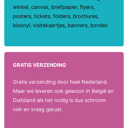
winkel, canvas, briefpapier, flyers,
posters, tickets, folders, brochures,
bisonyl, visitekaartjes, banners, borden
GRATIS VERZENDING
Gratis verzending door heel Nederland.
Maar we leveren ook gewoon in België en
Duitsland als het nodig is dus schroom
niet en vraag gerust.