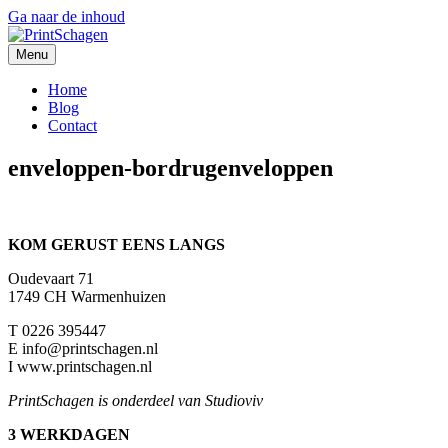
Ga naar de inhoud
Menu
Home
Blog
Contact
enveloppen-bordrugenveloppen
KOM GERUST EENS LANGS
Oudevaart 71
1749 CH Warmenhuizen
T 0226 395447
E info@printschagen.nl
I www.printschagen.nl
PrintSchagen is onderdeel van Studioviv
3 WERKDAGEN