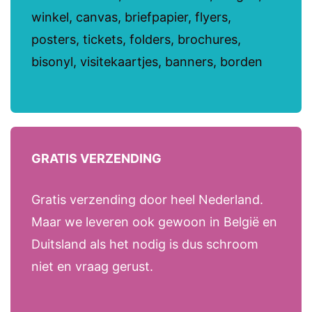
winkel, canvas, briefpapier, flyers,
posters, tickets, folders, brochures,
bisonyl, visitekaartjes, banners, borden
GRATIS VERZENDING
Gratis verzending door heel Nederland.
Maar we leveren ook gewoon in België en
Duitsland als het nodig is dus schroom
niet en vraag gerust.